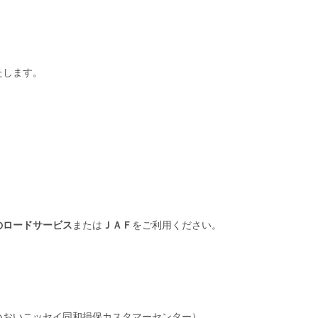
たします。
のロードサービス
または
ＪＡＦ
をご利用ください。
いおいニッセイ同和損保カスタマーセンター）