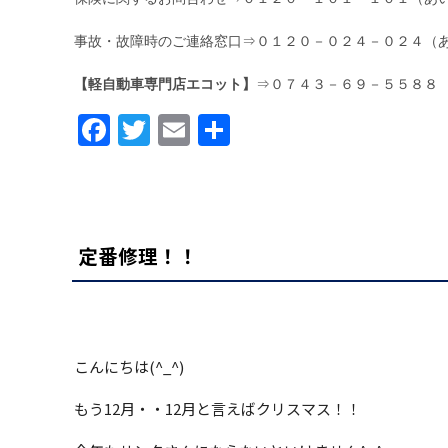
事故・故障時のご連絡窓口
⇒０１２０－０２４－０２４（
【軽自動車専門店エコット】
⇒０７４３－６９－５５８８
Facebook
Twitter
Email
共
有
定番修理！！
こんにちは(^_^)
もう12月・・12月と言えばクリスマス！！