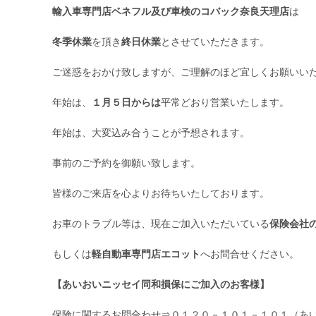
輸入車専門店ベネフル及び車検のコバック奈良天理店
は
冬季休業
を頂き
終日休業
とさせていただきます。
ご迷惑をおかけ致しますが、ご理解のほど宜しくお願いい
年始は、
１月５日からは
平常どおり営業いたします。
年始は、大変込み合うことが予想されます。
事前のご予約を御願い致します。
皆様のご来店を心よりお待ちいたしております。
お車のトラブル等は、現在ご加入いただいている
保険会社
もしくは
軽自動車専門店エコット
へお問合せください。
【あいおいニッセイ同和損保にご加入のお客様】
保険に関するお問合わせ
⇒０１２０－１０１－１０１（あ