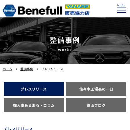
MENU
整備事例
ホーム
整備事例
プレスリリース
プレスリリース
佐々木工場長の一日
輸入車あるある・コラム
畑山ブログ
プレスリリース