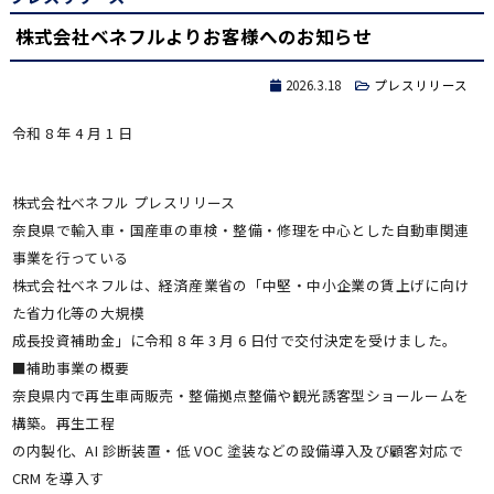
株式会社ベネフルよりお客様へのお知らせ
2026.3.18
プレスリリース
令和 8 年 4 月 1 日
株式会社ベネフル プレスリリース
奈良県で輸入車・国産車の車検・整備・修理を中心とした自動車関連
事業を行っている
株式会社ベネフルは、経済産業省の「中堅・中小企業の賃上げに向け
た省力化等の大規模
成長投資補助金」に令和 8 年 3 月 6 日付で交付決定を受けました。
■補助事業の概要
奈良県内で再生車両販売・整備拠点整備や観光誘客型ショールームを
構築。再生工程
の内製化、AI 診断装置・低 VOC 塗装などの設備導入及び顧客対応で
CRM を導入す