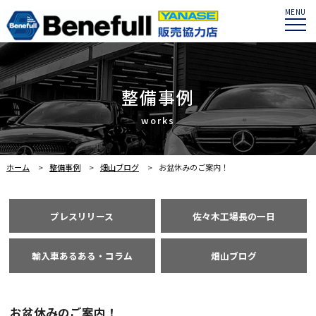
MENU
整備事例
ホーム
整備事例
畑山ブログ
お盆休みのご案内！
プレスリリース
佐々木工場長の一日
輸入車あるある・コラム
畑山ブログ
お盆休みのご案内！