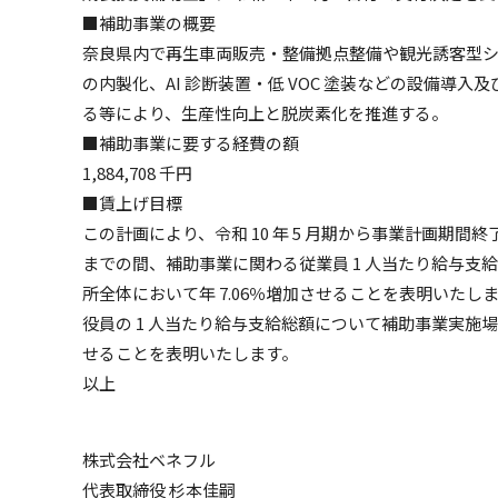
■補助事業の概要
奈良県内で再生車両販売・整備拠点整備や観光誘客型
の内製化、AI 診断装置・低 VOC 塗装などの設備導入及
る等により、生産性向上と脱炭素化を推進する。
■補助事業に要する経費の額
1,884,708 千円
■賃上げ目標
この計画により、令和 10 年 5 月期から事業計画期間終了年
までの間、補助事業に関わる従業員 1 人当たり給与支
所全体において年 7.06％増加させることを表明いた
役員の 1 人当たり給与支給総額について補助事業実施場
せることを表明いたします。
以上
株式会社ベネフル
代表取締役 杉本佳嗣