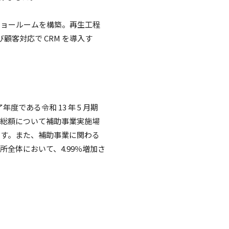
ショールームを構築。再生工程
び顧客対応で CRM を導入す
度である令和 13 年 5 月期
給総額について補助事業実施場
します。また、補助事業に関わる
所全体において、4.99％増加さ